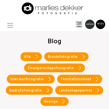
Blog
Alle
Bruidsfotografie
Zwangerschapsfotografie
Interieurfotografie
Familiefotoshoot
Bedrijfsfotografie
Landschapsportret
Overige