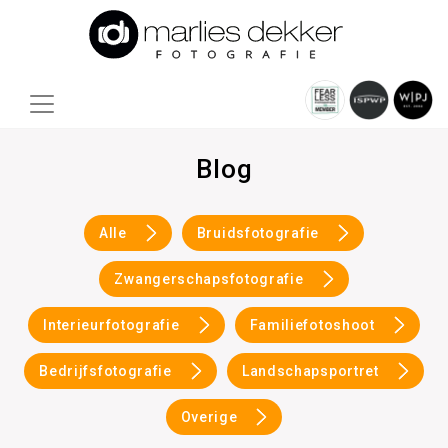
Blog
Alle
Bruidsfotografie
Zwangerschapsfotografie
Interieurfotografie
Familiefotoshoot
Bedrijfsfotografie
Landschapsportret
Overige