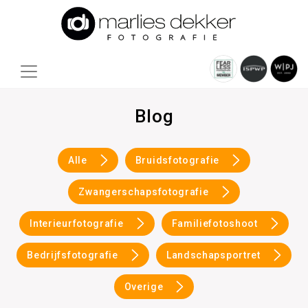
Blog
Alle
Bruidsfotografie
Zwangerschapsfotografie
Interieurfotografie
Familiefotoshoot
Bedrijfsfotografie
Landschapsportret
Overige