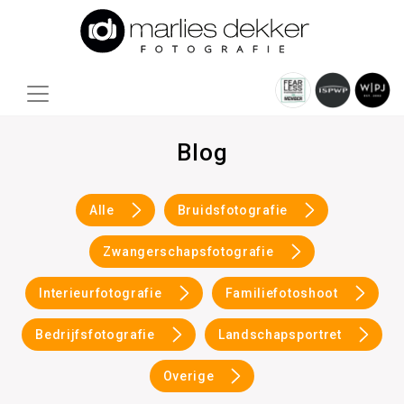
Blog
Alle
Bruidsfotografie
Zwangerschapsfotografie
Interieurfotografie
Familiefotoshoot
Bedrijfsfotografie
Landschapsportret
Overige