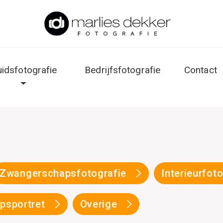
uidsfotografie
Bedrijfsfotografie
Contact
Zwangerschapsfotografie
Interieurfot
psportret
Overige