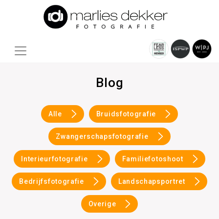
Blog
Alle
Bruidsfotografie
Zwangerschapsfotografie
Interieurfotografie
Familiefotoshoot
Bedrijfsfotografie
Landschapsportret
Overige