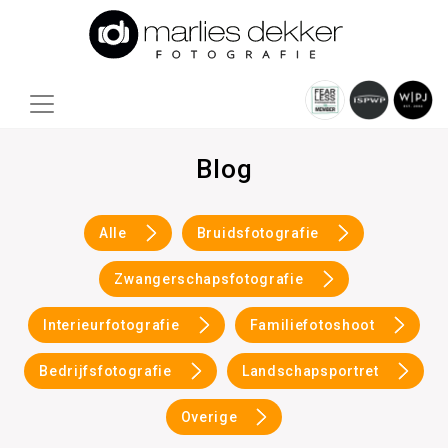
Blog
Alle
Bruidsfotografie
Zwangerschapsfotografie
Interieurfotografie
Familiefotoshoot
Bedrijfsfotografie
Landschapsportret
Overige