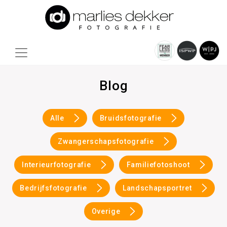
Blog
Alle
Bruidsfotografie
Zwangerschapsfotografie
Interieurfotografie
Familiefotoshoot
Bedrijfsfotografie
Landschapsportret
Overige