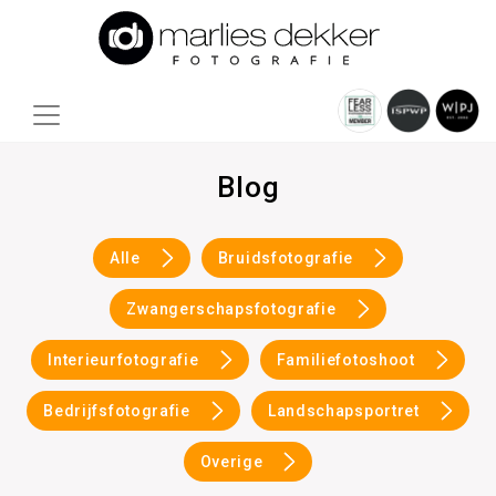
Blog
Alle
Bruidsfotografie
Zwangerschapsfotografie
Interieurfotografie
Familiefotoshoot
Bedrijfsfotografie
Landschapsportret
Overige