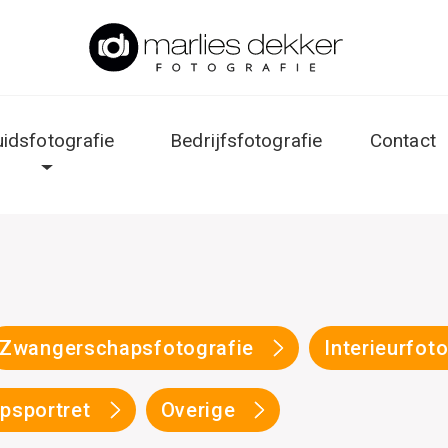
uidsfotografie
Bedrijfsfotografie
Contact
Zwangerschapsfotografie
Interieurfot
psportret
Overige