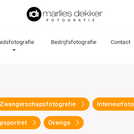
uidsfotografie
Bedrijfsfotografie
Contact
Zwangerschapsfotografie
Interieurfot
psportret
Overige