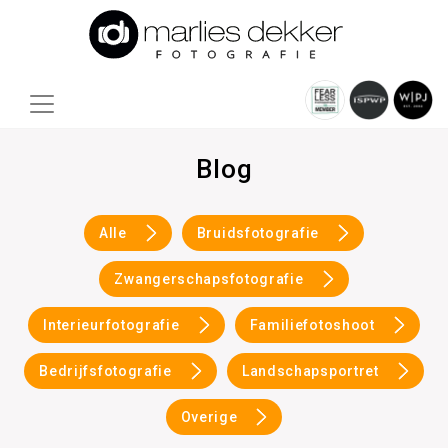
Blog
Alle
Bruidsfotografie
Zwangerschapsfotografie
Interieurfotografie
Familiefotoshoot
Bedrijfsfotografie
Landschapsportret
Overige