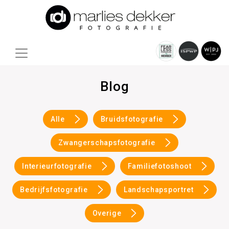
Blog
Alle
Bruidsfotografie
Zwangerschapsfotografie
Interieurfotografie
Familiefotoshoot
Bedrijfsfotografie
Landschapsportret
Overige