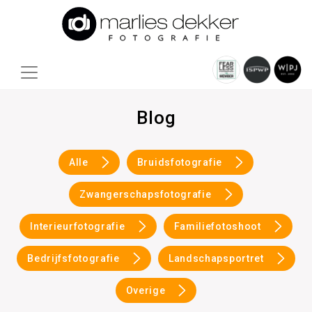
Blog
Alle
Bruidsfotografie
Zwangerschapsfotografie
Interieurfotografie
Familiefotoshoot
Bedrijfsfotografie
Landschapsportret
Overige