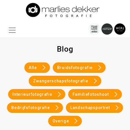
Blog
Alle
Bruidsfotografie
Zwangerschapsfotografie
Interieurfotografie
Familiefotoshoot
Bedrijfsfotografie
Landschapsportret
Overige