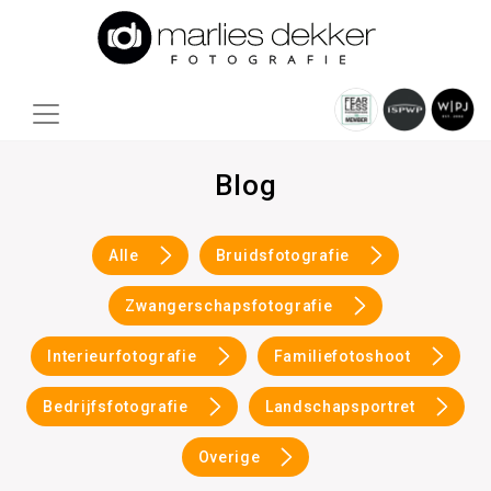
Blog
Alle
Bruidsfotografie
Zwangerschapsfotografie
Interieurfotografie
Familiefotoshoot
Bedrijfsfotografie
Landschapsportret
Overige