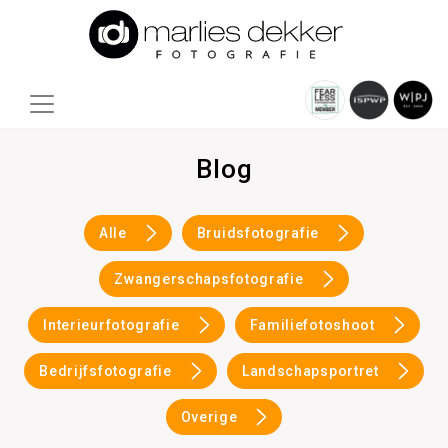
Blog
Alle
Bruidsfotografie
Zwangerschapsfotografie
Interieurfotografie
Familiefotoshoot
Bedrijfsfotografie
Landschapsportret
Overige