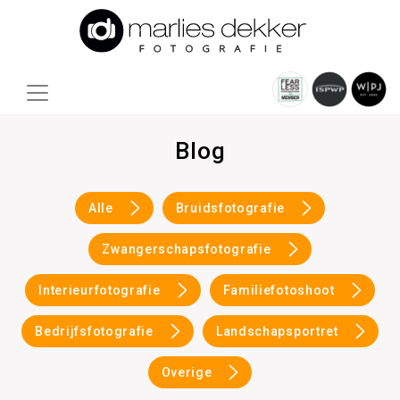
Blog
Alle
Bruidsfotografie
Zwangerschapsfotografie
Interieurfotografie
Familiefotoshoot
Bedrijfsfotografie
Landschapsportret
Overige