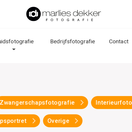
uidsfotografie
Bedrijfsfotografie
Contact
Zwangerschapsfotografie
Interieurfot
psportret
Overige