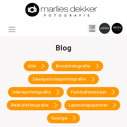
Blog
Alle
Bruidsfotografie
Zwangerschapsfotografie
Interieurfotografie
Familiefotoshoot
Bedrijfsfotografie
Landschapsportret
Overige