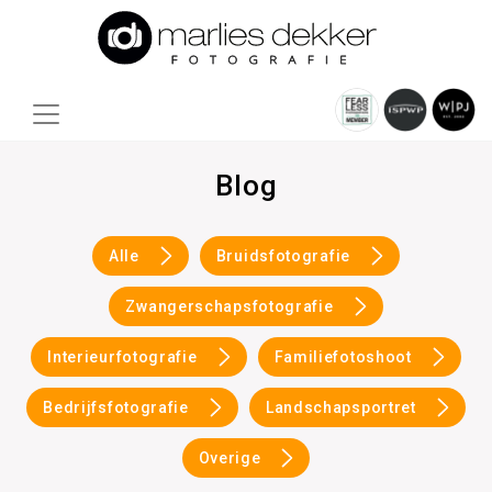
Blog
Alle
Bruidsfotografie
Zwangerschapsfotografie
Interieurfotografie
Familiefotoshoot
Bedrijfsfotografie
Landschapsportret
Overige