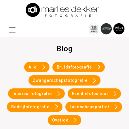
Blog
Alle
Bruidsfotografie
Zwangerschapsfotografie
Interieurfotografie
Familiefotoshoot
Bedrijfsfotografie
Landschapsportret
Overige