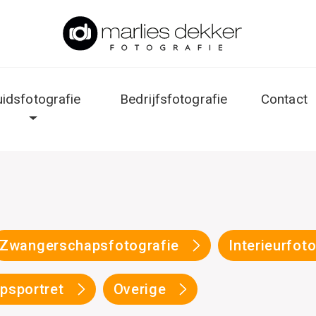
uidsfotografie
Bedrijfsfotografie
Contact
Zwangerschapsfotografie
Interieurfot
psportret
Overige