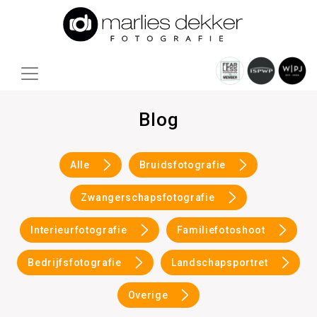
Blog
Alle
Bruidsfotografie
Zwangerschapsfotografie
Interieurfotografie
Familiefotoshoot
Bedrijfsfotografie
Landschapsportret
Overige