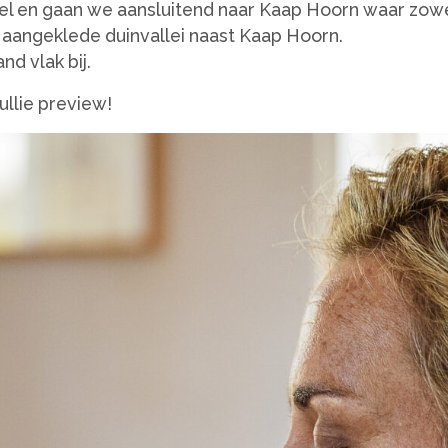
rel en gaan we aansluitend naar Kaap Hoorn waar zowe
i aangeklede duinvallei naast Kaap Hoorn.
nd vlak bij.
ullie preview!