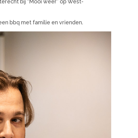
 terecht bij “Mooi weer” op West-
een bbq met familie en vrienden.