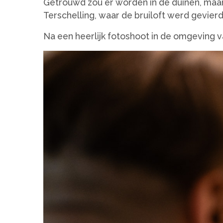
Getrouwd zou er worden in de duinen, maar d
Terschelling, waar de bruiloft werd gevier
Na een heerlijk fotoshoot in de omgeving 