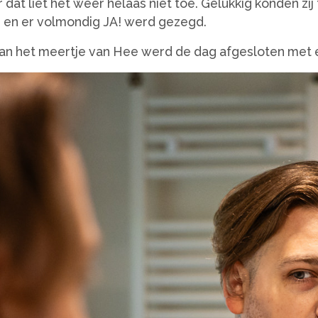
at liet het weer helaas niet toe. Gelukkig konden zij
d en er volmondig JA! werd gezegd.
van het meertje van Hee werd de dag afgesloten met 