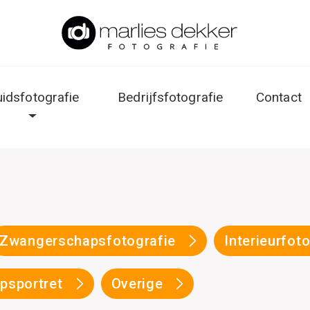
uidsfotografie
Bedrijfsfotografie
Contact
Zwangerschapsfotografie
Interieurfot
psportret
Overige