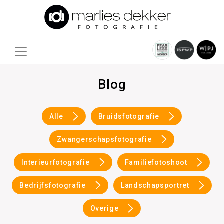
Blog
Alle
Bruidsfotografie
Zwangerschapsfotografie
Interieurfotografie
Familiefotoshoot
Bedrijfsfotografie
Landschapsportret
Overige