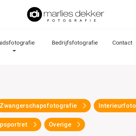
uidsfotografie
Bedrijfsfotografie
Contact
Zwangerschapsfotografie
Interieurfot
psportret
Overige