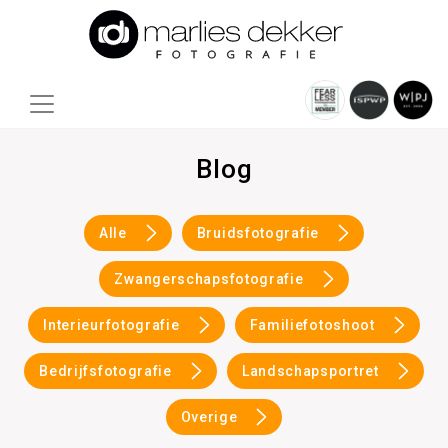
Blog
Alle
Bruidsfotografie
Zwangerschapsfotografie
Interieurfotografie
Familiefotoshoot
Bedrijfsfotografie
Landschapsportret
Overige