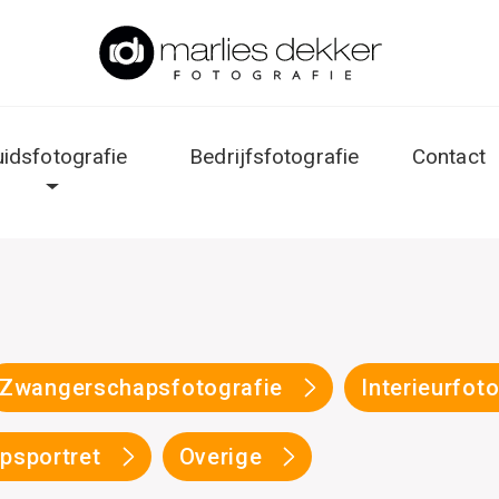
uidsfotografie
Bedrijfsfotografie
Contact
Zwangerschapsfotografie
Interieurfot
psportret
Overige