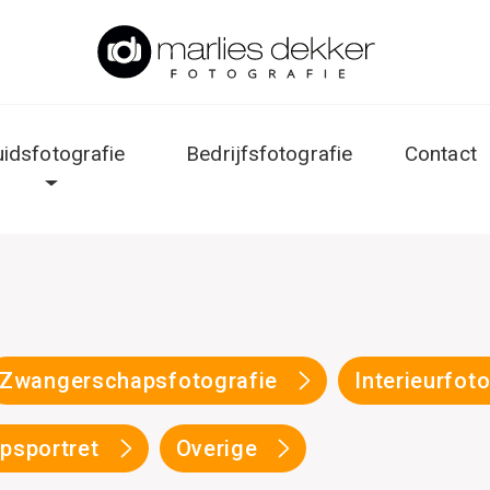
uidsfotografie
Bedrijfsfotografie
Contact
Zwangerschapsfotografie
Interieurfot
psportret
Overige