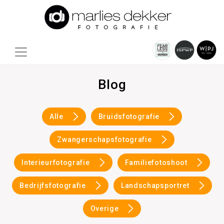
Blog
Alle
Bruidsfotografie
Zwangerschapsfotografie
Interieurfotografie
Familiefotoshoot
Bedrijfsfotografie
Landschapsportret
Overige