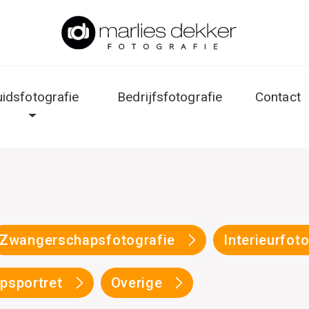
uidsfotografie
Bedrijfsfotografie
Contact
Zwangerschapsfotografie
Interieurfot
psportret
Overige