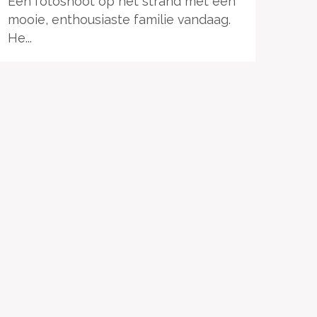
Een fotoshoot op het strand met een
mooie, enthousiaste familie vandaag.
He...