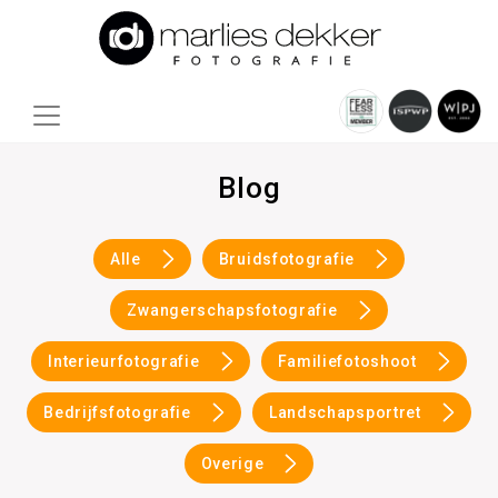
Blog
Alle
Bruidsfotografie
Zwangerschapsfotografie
Interieurfotografie
Familiefotoshoot
Bedrijfsfotografie
Landschapsportret
Overige