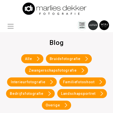
Blog
Alle
Bruidsfotografie
Zwangerschapsfotografie
Interieurfotografie
Familiefotoshoot
Bedrijfsfotografie
Landschapsportret
Overige