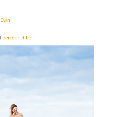
 Duin
st
een berichtje
.