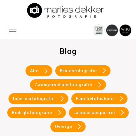
Blog
Alle
Bruidsfotografie
Zwangerschapsfotografie
Interieurfotografie
Familiefotoshoot
Bedrijfsfotografie
Landschapsportret
Overige