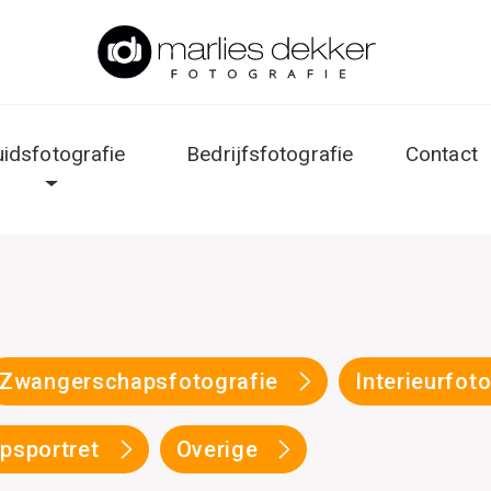
uidsfotografie
Bedrijfsfotografie
Contact
Zwangerschapsfotografie
Interieurfot
psportret
Overige