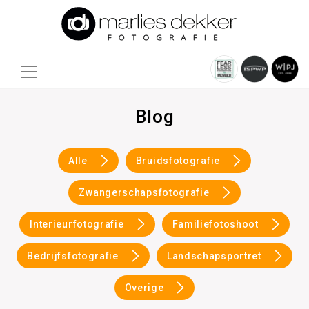
Blog
Alle
Bruidsfotografie
Zwangerschapsfotografie
Interieurfotografie
Familiefotoshoot
Bedrijfsfotografie
Landschapsportret
Overige