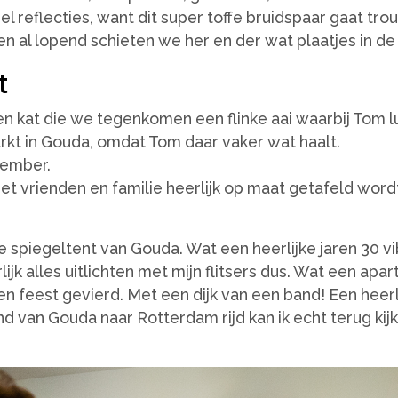
l reflecties, want dit super toffe bruidspaar gaat tr
n al lopend schieten we her en der wat plaatjes in de 
t
 kat die we tegenkomen een flinke aai waarbij Tom lui
rkt in Gouda, omdat Tom daar vaker wat haalt.
tember.
 vrienden en familie heerlijk op maat getafeld word
de spiegeltent van Gouda. Wat een heerlijke jaren 30 v
k alles uitlichten met mijn flitsers dus. Wat een apart
n feest gevierd. Met een dijk van een band! Een heerl
and van Gouda naar Rotterdam rijd kan ik echt terug ki