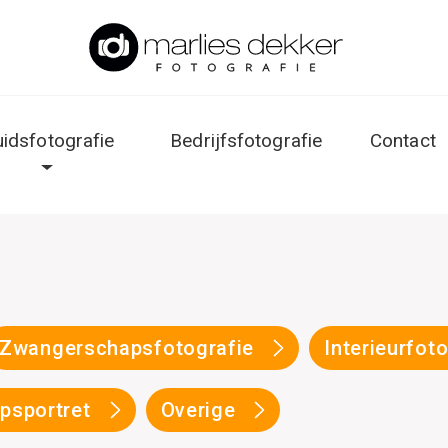
uidsfotografie
Bedrijfsfotografie
Contact
Zwangerschapsfotografie
Interieurfot
psportret
Overige