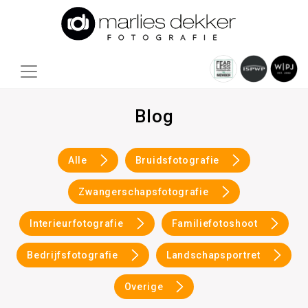
Blog
Alle
Bruidsfotografie
Zwangerschapsfotografie
Interieurfotografie
Familiefotoshoot
Bedrijfsfotografie
Landschapsportret
Overige