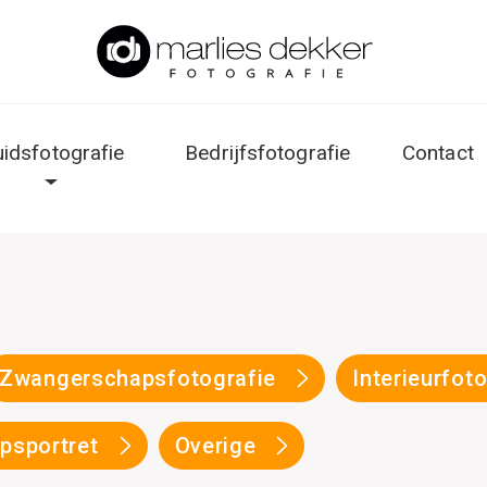
uidsfotografie
Bedrijfsfotografie
Contact
Zwangerschapsfotografie
Interieurfot
psportret
Overige