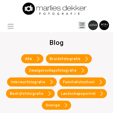
Blog
Alle
Bruidsfotografie
Zwangerschapsfotografie
Interieurfotografie
Familiefotoshoot
Bedrijfsfotografie
Landschapsportret
Overige