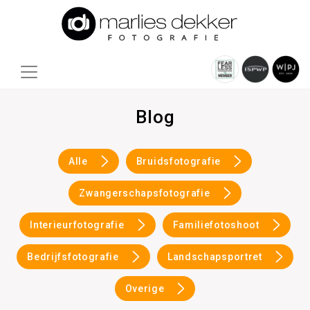
Blog
Alle
Bruidsfotografie
Zwangerschapsfotografie
Interieurfotografie
Familiefotoshoot
Bedrijfsfotografie
Landschapsportret
Overige