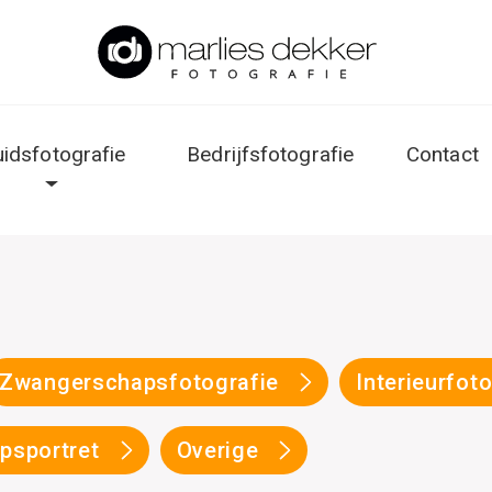
uidsfotografie
Bedrijfsfotografie
Contact
Zwangerschapsfotografie
Interieurfot
psportret
Overige